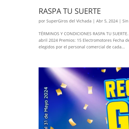
RASPA TU SUERTE
por
SuperGiros del Vichada
|
Abr 5, 2024
|
Sin
TÉRMINOS Y CONDICIONES RASPA TU SUERTE. In
abril 2024 Premios: 15 Electromotores Fecha d
elegidos por el personal comercial de cada...