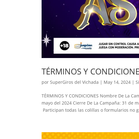
TÉRMINOS Y CONDICION
por
SuperGiros del Vichada
|
May 14, 2024
|
S
TÉRMINOS Y CONDICIONES Nombre De La Campa
mayo del 2024 Cierre De La Campaña: 31 de m
Participan todas las colillas o formularios no 