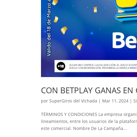
CON BETPLAY GANAS EN
por
SuperGiros del Vichada
|
Mar 11, 2024
|
S
TÉRMINOS Y CONDICIONES La empresa organiza y
lineamientos, entre los usuarios de la platafo
este comercial. Nombre De La Campaña...