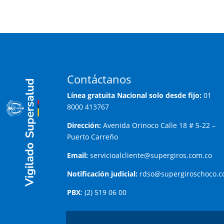
Contáctanos
Línea gratuita Nacional solo desde fijo:
01
8000 413767
Dirección:
Avenida Orinoco Calle 18 # 5-22 –
Puerto Carreño
Email:
servicioalcliente@supergiros.com.co
Notificación judicial:
rdso@supergiroschoco.c
PBX
: (2) 519 06 00